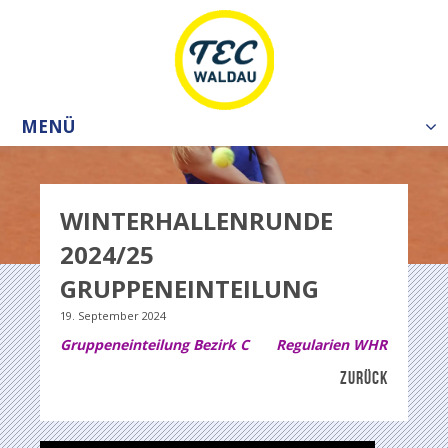
MENÜ
Tog
nav
WINTERHALLENRUNDE
2024/25
GRUPPENEINTEILUNG
19. September 2024
Gruppeneinteilung Bezirk C
Regularien WHR
ZURÜCK