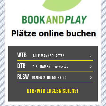
WTB
Alle Mannschaften
D
T
B
1.BL Damen
.
LiveScores
RLSW
Damen 2
He 50
He 60
DTB/WTB Ergebnisdienst