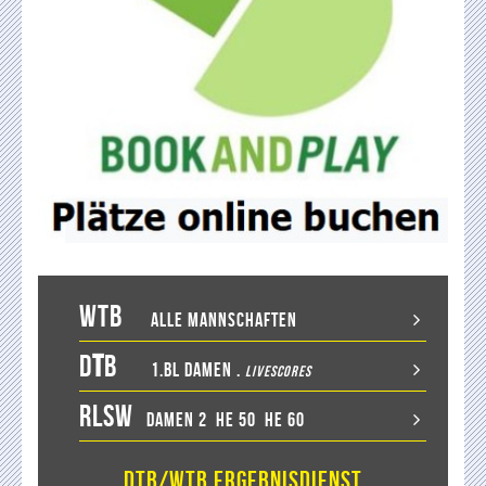
WTB
Alle Mannschaften
D
T
B
1.BL Damen
.
LiveScores
RLSW
Damen 2
He 50
He 60
DTB/WTB Ergebnisdienst