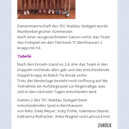
Damenmannschaft des TEC Waldau Stuttgart wurde
Württembergischer Vizemeister.
Nach einer ausgezeichneten Saison verlor das Team
das Endspiel um den Titel beim TC Bernhausen 2
knapp mit 3:6
Tabelle
Nach den Einzeln stand es 2:4, ehe das Team in den
Doppeln nochmals alles gab und das entscheidende
Doppel knapp im Match Tie Break verlor.
Trotz der Niederlage besteht noch Hoffnung auf die
Teilnahme am Aufstiegsspiel zur Regionalliga, was
sich in den nächsten Tagen entscheiden wird.
Damen 2 des TEC Waldau Stuttgart beim
entscheidenden Spiel in Bernhausen:
von links: Emily Meyer, Vicky Pohle, Valentina Steiner,
Katharina Rothacker, Anita Wagner und Larissa Ernst.
ZURÜCK