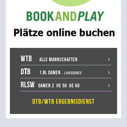
WTB
Alle Mannschaften
D
T
B
1.BL Damen
.
LiveScores
RLSW
Damen 2
He 50
He 60
DTB/WTB Ergebnisdienst