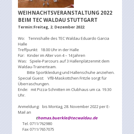
WEIHNACHTSVERANSTALTUNG 2022
BEIM TEC WALDAU STUTTGART
Termin:Freitag, 2. Dezember 2022
Wo: Tennishalle des TEC Waldau Eduardo Garcia
Halle
Treffpunkt: 18.00 Uhr in der Halle
Für: Kinder im Alter von 4 – 14 Jahren
Was: Spiele-Parcours auf 3 Hallenplätzenmit dem
Waldau-Trainerteam.
Bitte Sportkleidung und Hallenschuhe anziehen.
Special Guest: VfB-Maskottchen Fritzle sorgt für
Überraschungen.
Ende: mit Pizza-Schnitten im Clubhaus um ca. 19.30
Uhr.
Anmeldung: bis Montag, 28. November 2022 per E-
Mail an
t
homas.buerkle@tecwaldau.de
Tel. 0711/762980
Fax 0711/7657075