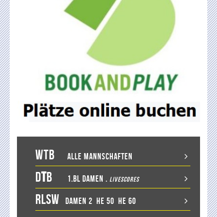
WTB
Alle Mannschaften
D
T
B
1.BL Damen
.
LiveScores
RLSW
Damen 2
He 50
He 60