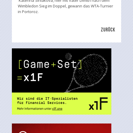
Katerina Siniakova, hier mit Vater Dimitri nach dem
Wimbledon Sieg im Doppel, gewann das WTA-Turnier
in Portoroz.
ZURÜCK