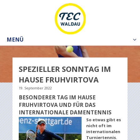
MENÜ
Tog
nav
SPEZIELLER SONNTAG IM
HAUSE FRUHVIRTOVA
19. September 2022
BESONDERER TAG IM HAUSE
FRUHVIRTOVA UND FÜR DAS
INTERNATIONALE DAMENTENNIS
So etwas gibt es
nicht oft im
internationalen
Turniertennis.