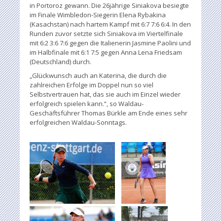
in Portoroz gewann. Die 26jährige Siniakova besiegte
im Finale Wimbledon-Siegerin Elena Rybakina
(Kasachstan) nach hartem Kampf mit 6:7 7:6 6:4. In den
Runden zuvor setzte sich Siniakova im Viertelfinale
mit 6:2 3:6 7:6 gegen die Italienerin Jasmine Paolini und
im Halbfinale mit 6:1 7:5 gegen Anna Lena Friedsam
(Deutschland) durch.
„Glückwunsch auch an Katerina, die durch die
zahlreichen Erfolge im Doppel nun so viel
Selbstvertrauen hat, das sie auch im Einzel wieder
erfolgreich spielen kann.“, so Waldau-
Geschäftsführer Thomas Bürkle am Ende eines sehr
erfolgreichen Waldau-Sonntags.