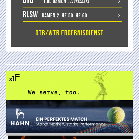
D
T
B
1.BL Damen
.
LiveScores
RLSW
Damen 2
He 50
He 60
DTB/WTB Ergebnisdienst