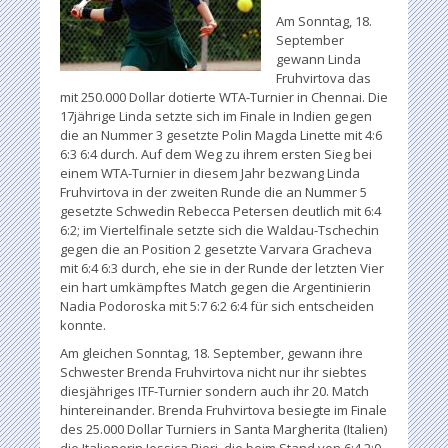
Am Sonntag, 18.
September
gewann Linda
Fruhvirtova das
mit 250.000 Dollar dotierte WTA-Turnier in Chennai. Die
17jährige Linda setzte sich im Finale in Indien gegen
die an Nummer 3 gesetzte Polin Magda Linette mit 4:6
6:3 6:4 durch. Auf dem Weg zu ihrem ersten Sieg bei
einem WTA-Turnier in diesem Jahr bezwang Linda
Fruhvirtova in der zweiten Runde die an Nummer 5
gesetzte Schwedin Rebecca Petersen deutlich mit 6:4
6:2; im Viertelfinale setzte sich die Waldau-Tschechin
gegen die an Position 2 gesetzte Varvara Gracheva
mit 6:4 6:3 durch, ehe sie in der Runde der letzten Vier
ein hart umkämpftes Match gegen die Argentinierin
Nadia Podoroska mit 5:7 6:2 6:4 für sich entscheiden
konnte.
Am gleichen Sonntag, 18. September, gewann ihre
Schwester Brenda Fruhvirtova nicht nur ihr siebtes
diesjähriges ITF-Turnier sondern auch ihr 20. Match
hintereinander. Brenda Fruhvirtova besiegte im Finale
des 25.000 Dollar Turniers in Santa Margherita (Italien)