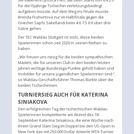
die Italienerin Jessica Pieri, die beim Stand von 6:4 2:0
für die15jährige Tschechin verletzungsbedingt
aufgeben musste. Auf dem Weg ins Finale musste
Brenda Fruhvirtova nur im Halbfinale gegen die
Griechin Sapfo Sakellaridi beim 4:6 7:5 6:0 über drei
Sätze gehen.
Der TEC Waldau Stuttgart ist stolz, diese beiden
Spielerinnen schon seit 2020 in seinen Reihen zu
haben.
„Wir freuen uns riesig für die beiden sympathischen
Mädels, die für unseren Club in den beiden letzten
Jahren wichtige Bundesliga-Punkte geholt haben und
Vorbilder für unsere jugendlichen Spielerinnen sind.“,
so Waldau-Geschäftsführer Thomas Bürkle über die
beiden Tschechinnen.
TURNIERSIEG AUCH FÜR KATERINA
SINIAKOVA
Den erfolgreichen Tag der tschechischen Waldau
Spielerinnen komplettierte am Abend des 18.
September Katerina Siniakova, die eine Woche nach
ihrem Grand Slam Sieg im Doppel bei den US-Open in
New York das mit 250.000 Dollar dotierte WTA-Turnier