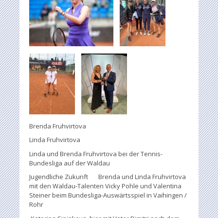
Brenda Fruhvirtova
Linda Fruhvirtova
Linda und Brenda Fruhvirtova bei der Tennis-
Bundesliga auf der Waldau
Jugendliche Zukunft Brenda und Linda Fruhvirtova
mit den Waldau-Talenten Vicky Pohle und Valentina
Steiner beim Bundesliga-Auswärtsspiel in Vaihingen /
Rohr