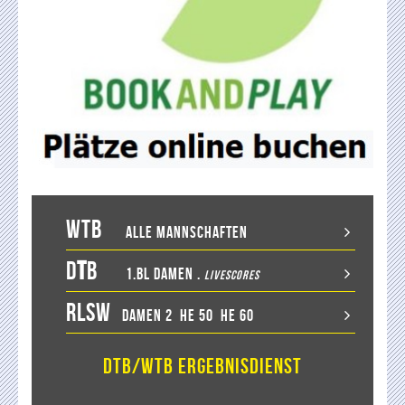
WTB
Alle Mannschaften
D
T
B
1.BL Damen
.
LiveScores
RLSW
Damen 2
He 50
He 60
DTB/WTB Ergebnisdienst