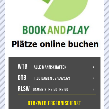
WTB
Alle Mannschaften
D
T
B
1.BL Damen
.
LiveScores
RLSW
Damen 2
He 50
He 60
DTB/WTB Ergebnisdienst