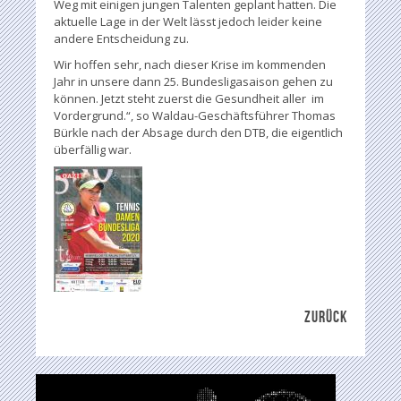
Weg mit einigen jungen Talenten geplant hatten. Die
aktuelle Lage in der Welt lässt jedoch leider keine
andere Entscheidung zu.
Wir hoffen sehr, nach dieser Krise im kommenden
Jahr in unsere dann 25. Bundesligasaison gehen zu
können. Jetzt steht zuerst die Gesundheit aller im
Vordergrund.“, so Waldau-Geschäftsführer Thomas
Bürkle nach der Absage durch den DTB, die eigentlich
überfällig war.
ZURÜCK