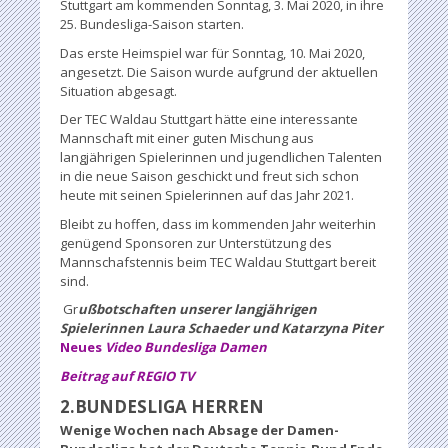
Stuttgart am kommenden Sonntag, 3. Mai 2020, in ihre
25. Bundesliga-Saison starten.
Das erste Heimspiel war für Sonntag, 10. Mai 2020,
angesetzt. Die Saison wurde aufgrund der aktuellen
Situation abgesagt.
Der TEC Waldau Stuttgart hätte eine interessante
Mannschaft mit einer guten Mischung aus
langjährigen Spielerinnen und jugendlichen Talenten
in die neue Saison geschickt und freut sich schon
heute mit seinen Spielerinnen auf das Jahr 2021.
Bleibt zu hoffen, dass im kommenden Jahr weiterhin
genügend Sponsoren zur Unterstützung des
Mannschafstennis beim TEC Waldau Stuttgart bereit
sind.
Gr
ußbotschaften unserer langjährigen
Spielerinnen Laura Schaeder und Katarzyna Piter
Neues
Video Bundesliga Damen
Beitrag auf REGIO TV
2.BUNDESLIGA HERREN
Wenige Wochen nach Absage der Damen-