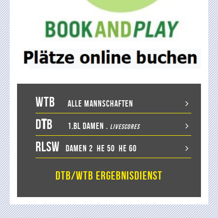
WTB
Alle Mannschaften
D
T
B
1.BL Damen
.
LiveScores
RLSW
Damen 2
He 50
He 60
DTB/WTB Ergebnisdienst