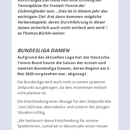
Tennisplätze für Freizeit-Tennis der
Clubmitglieder sein. „Dies ist in diesem Jahr das
wichtigste Ziel. Erst dann kommen mögliche
Verbandsspiele, deren Durchführung in dieser
Saison sicherlich auch nicht einfach sein wird.“,
so Thomas Bürkle weiter.
BUNDESLIGA DAMEN
Aufgrund der aktuellen Lage hat der Deutsche
Tennis Bund heute die Saison der ersten und
zweiten Bundesliga Damen, deren Beginn am 3.
Mai 2020 vorgesehen war, abgesagt.
Die Bundesliga wird auch nicht zu einem späteren
Zeitpunkt ausgetragen, da dies momentan einfach
nicht planbar ist.
Die Entscheidung einer Absage für den Zeitpunkt Mai
/ Juni 2020 war alternativlos und somit in der jetzigen
Situation richtig.
„Wir bedauern diese Entscheidung für unsere
Spielerinnen, zumal wir in diesem Jahr einen neuen