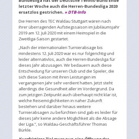
Bundesliga hat der Deutsche Tennis-Bund Ende
letzter Woche auch die Herren-Bundesliga 2020
ersatzlos gestrichen
.
» DTB-Info
Die Herren des TEC Waldau Stuttgart wären nach
ihrer überragenden Aufstiegssaison im Jubiläumsjahr
2019 am 12. Juli 2020 mit einem Heimspiel in die
Zweitliga-Saison gestartet.
„Nach der internationalen Turnierabsage bis
mindestens 12. Juli 2020 war es nur folgerichtig und
leider alternativlos, auch die Herren-Bundesliga für
dieses Jahr abzusagen. Wir bedauern auch diese
Entscheidung für unseren Club und die Spieler, die
sich diese Saison mit ihren Leistungen im
vergangenen Jahr sehr verdient hatten. Jetzt steht
allerdings die Gesundheit aller im Vordergrund. Da
zum jetzigen Zeitpunkt auch überhaupt nicht klar ist,
welche Reisemöglichkeiten in naher Zukunft
bestehen und darüber hinaus weitere
Turnierabsagen zu befürchten sind gab es leider für
dieses Jahr keine andere Möglichkeit als die Absage
der Liga.“, so Waldau-Geschäftsführer Thomas
Bürkle.
Kurzfristiges Ziel muss nun eine Öffnung der