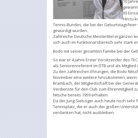
10 Jahre
gewann 
93 Eins
Hinzu k
Tennis-Bundes, die bei der Geburtstagsfeie
gewürdigt wurden.
Zahlreiche Deutsche Meistertitel ergänzen led
sich auch im Funktionärsbereich sehr stark en
Bodo mit seiner gesamten Familie bei der Ge
So war er 4 Jahre Erster Vorsitzender des TEC
als Seniorenreferent im DTB und als Mitglied
Zu den zahlreichen Ehrungen, die Bodo Nitsche
November eine weitere hinzukommen, wenn de
Brambach, der Mitgliedschaft bei der Genera
Verdienste für den Club zum Ehrenmitglied 
Nitsche bereits 1959 erhalten.
Da der Jung-Siebziger auch heute noch sehr fi
Tennisplatz, die er auch der großen Unterstü
verdanken hat, nicht ausbleiben.