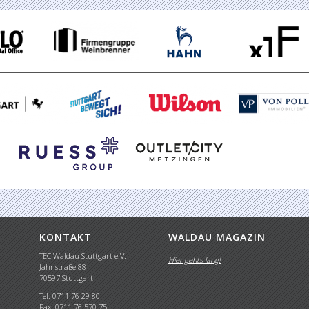
KONTAKT
WALDAU MAGAZIN
TEC Waldau Stuttgart e.V.
Hier gehts lang!
Jahnstraße 88
70597 Stuttgart
Tel. 0711 76 29 80
Fax. 0711 76 570 75