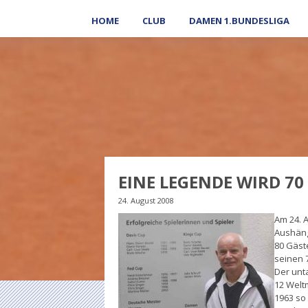
HOME
CLUB
DAMEN 1.BUNDESLIGA
EINE LEGENDE WIRD 70
24. August 2008
Am 24. 
Aushäng
80 Gäst
seinen 
Der unt
12 Welt
1963 so