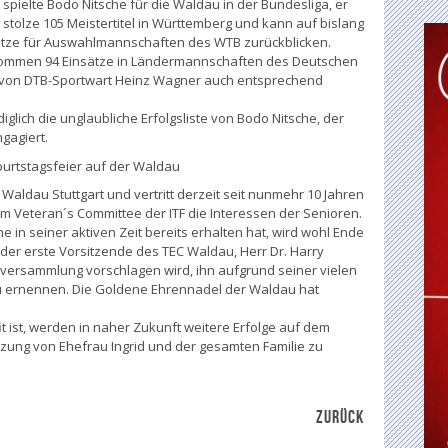
 spielte Bodo Nitsche für die Waldau in der Bundesliga, er
stolze 105 Meistertitel in Württemberg und kann auf bislang
ätze für Auswahlmannschaften des WTB zurückblicken.
ommen 94 Einsätze in Ländermannschaften des Deutschen
r von DTB-Sportwart Heinz Wagner auch entsprechend
iglich die unglaubliche Erfolgsliste von Bodo Nitsche, der
gagiert.
burtstagsfeier auf der Waldau
 Waldau Stuttgart und vertritt derzeit seit nunmehr 10 Jahren
 im Veteran´s Committee der ITF die Interessen der Senioren.
 in seiner aktiven Zeit bereits erhalten hat, wird wohl Ende
r erste Vorsitzende des TEC Waldau, Herr Dr. Harry
lversammlung vorschlagen wird, ihn aufgrund seiner vielen
zu ernennen. Die Goldene Ehrennadel der Waldau hat
t ist, werden in naher Zukunft weitere Erfolge auf dem
tzung von Ehefrau Ingrid und der gesamten Familie zu
ZURÜCK