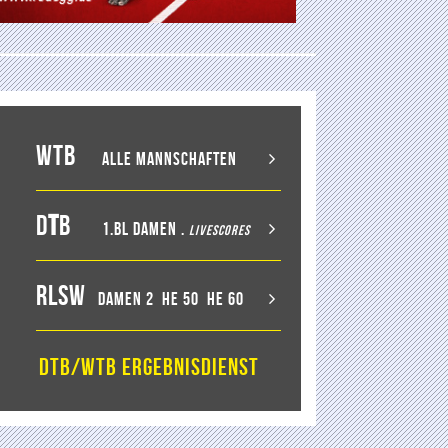
WTB
Alle Mannschaften
D
T
B
1.BL Damen
.
LiveScores
RLSW
Damen 2
He 50
He 60
DTB/WTB Ergebnisdienst