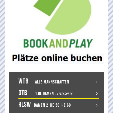
WTB
Alle Mannschaften
D
T
B
1.BL Damen
.
LiveScores
RLSW
Damen 2
He 50
He 60