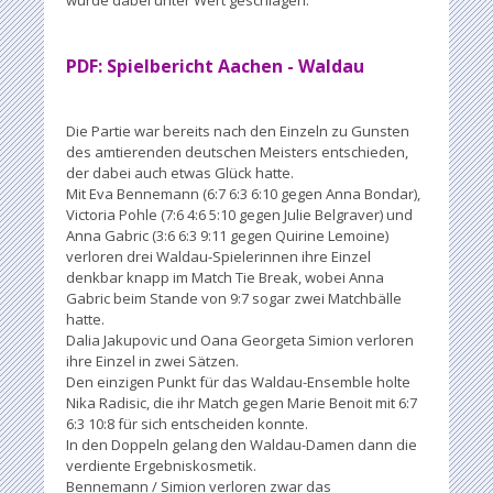
PDF: Spielbericht Aachen - Waldau
Die Partie war bereits nach den Einzeln zu Gunsten
des amtierenden deutschen Meisters entschieden,
der dabei auch etwas Glück hatte.
Mit Eva Bennemann (6:7 6:3 6:10 gegen Anna Bondar),
Victoria Pohle (7:6 4:6 5:10 gegen Julie Belgraver) und
Anna Gabric (3:6 6:3 9:11 gegen Quirine Lemoine)
verloren drei Waldau-Spielerinnen ihre Einzel
denkbar knapp im Match Tie Break, wobei Anna
Gabric beim Stande von 9:7 sogar zwei Matchbälle
hatte.
Dalia Jakupovic und Oana Georgeta Simion verloren
ihre Einzel in zwei Sätzen.
Den einzigen Punkt für das Waldau-Ensemble holte
Nika Radisic, die ihr Match gegen Marie Benoit mit 6:7
6:3 10:8 für sich entscheiden konnte.
In den Doppeln gelang den Waldau-Damen dann die
verdiente Ergebniskosmetik.
Bennemann / Simion verloren zwar das