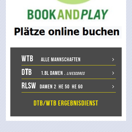
WTB
Alle Mannschaften
D
T
B
1.BL Damen
.
LiveScores
RLSW
Damen 2
He 50
He 60
DTB/WTB Ergebnisdienst