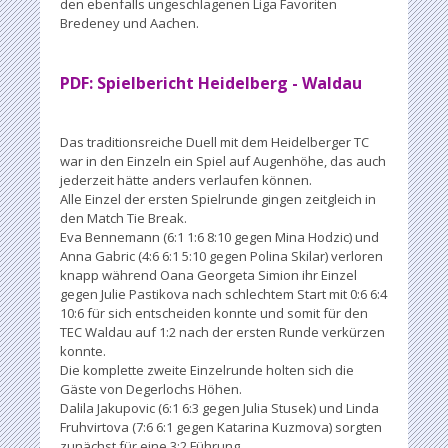
den ebenfalls ungeschlagenen Liga Favoriten
Bredeney und Aachen.
PDF: Spielbericht Heidelberg - Waldau
Das traditionsreiche Duell mit dem Heidelberger TC
war in den Einzeln ein Spiel auf Augenhöhe, das auch
jederzeit hätte anders verlaufen können.
Alle Einzel der ersten Spielrunde gingen zeitgleich in
den Match Tie Break.
Eva Bennemann (6:1 1:6 8:10 gegen Mina Hodzic) und
Anna Gabric (4:6 6:1 5:10 gegen Polina Skilar) verloren
knapp während Oana Georgeta Simion ihr Einzel
gegen Julie Pastikova nach schlechtem Start mit 0:6 6:4
10:6 für sich entscheiden konnte und somit für den
TEC Waldau auf 1:2 nach der ersten Runde verkürzen
konnte.
Die komplette zweite Einzelrunde holten sich die
Gäste von Degerlochs Höhen.
Dalila Jakupovic (6:1 6:3 gegen Julia Stusek) und Linda
Fruhvirtova (7:6 6:1 gegen Katarina Kuzmova) sorgten
zunächst für eine 3:2 Führung.