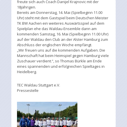
freute sich auch Coach Danijel Krajnovic mit der
18jährigen.
Bereits am Donnerstag, 14. Mai (Spielbeginn 11.00
Uhr) steht mit dem Gastspiel beim Deutschen Meister
TK BW Aachen ein weiteres Auswärtsspiel auf dem
Spielplan ehe das Waldau-Ensemble dann am
kommenden Samstag, 16. Mai (Spielbeginn 11.00 Uhr)
auf der Waldau den Club an der Alster Hamburg zum
Abschluss der englischen Woche empfängt.
„Wir freuen uns auf die kommenden Aufgaben. Die
Mannschaft hat beim Heimspiel gegen Hamburg viele
Zuschauer verdient.“, so Thomas Bürkle am Ende
eines spannenden und erfolgreichen Spieltages in
Heidelberg.
TEC Waldau Stuttgart e.V.
Pressestelle