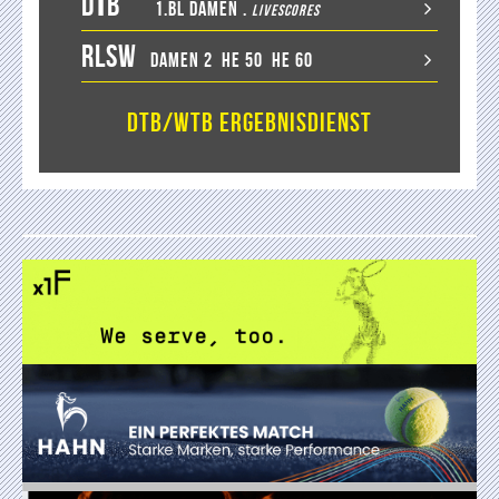
D
T
B
1.BL Damen
.
LiveScores
RLSW
Damen 2
He 50
He 60
DTB/WTB Ergebnisdienst