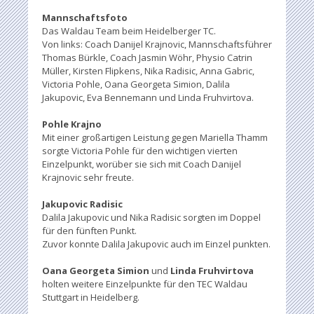
Mannschaftsfoto
Das Waldau Team beim Heidelberger TC.
Von links: Coach Danijel Krajnovic, Mannschaftsführer
Thomas Bürkle, Coach Jasmin Wöhr, Physio Catrin
Müller, Kirsten Flipkens, Nika Radisic, Anna Gabric,
Victoria Pohle, Oana Georgeta Simion, Dalila
Jakupovic, Eva Bennemann und Linda Fruhvirtova.
Pohle Krajno
Mit einer großartigen Leistung gegen Mariella Thamm
sorgte Victoria Pohle für den wichtigen vierten
Einzelpunkt, worüber sie sich mit Coach Danijel
Krajnovic sehr freute.
Jakupovic Radisic
Dalila Jakupovic und Nika Radisic sorgten im Doppel
für den fünften Punkt.
Zuvor konnte Dalila Jakupovic auch im Einzel punkten.
Oana Georgeta Simion
und
Linda Fruhvirtova
holten weitere Einzelpunkte für den TEC Waldau
Stuttgart in Heidelberg.