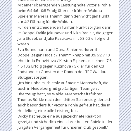
Mit einer überragenden Leistung holte Victoria Pohle
beim 6:4 4:6 10:8 Erfolg über die frühere Waldau-
Spielerin Mariella Thamm dann den wichtigen Punkt
zur 4:2 Führung für die Waldau.
Für den entscheidenden fünften Punkt sorgten dann
im Doppel Dalila Jakupovic und Nika Radisic, die gegen
Julia Stusek und Julie Pastikova mit 6:3 6:2 erfolgreich
waren.
Eva Bennemann und Oana Simion verloren ihr
Doppel gegen Hodzic / Thamm knapp mit 3:6 6:2 7:10,
ehe Linda Fruhvirtova / Kirsten Flipkens mit einem 7:6
4:6 10.2 Erfolg gegen Kuzmova / Skilar für den 6:3
Endstand zu Gunsten der Damen des TEC Waldau
Stuttgart sorgten.
„Ich bin unheimlich stolz auf meine Mannschaft, die
auch in Heidelberg mit großartigem Teamgeist
überzeugt hat.“, so Waldau-Mannschaftsführer
Thomas Bürkle nach dem dritten Saisonsieg, der sich
auch besonders für Victoria Pohle gefreut hat, die in
Heidelberg eine tolle Leistung bot.
„Vicky hat heute eine ausgezeichnete Reaktion
gezeigt und sicherlich eines ihrer besten Spiele in der
jüngsten Vergangenheit für unseren Club gespielt.“,