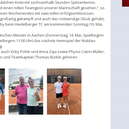
lichen Krimi mit sechseinhalb Stunden Spitzentennis.
d einen tollen Teamgeist unserer Mannschaft gesehen.“, so
siven Wochenendes mit zwei tollen Erfolgserlebnissen.
großartig gekämpft und auch das notwendige Glück gehabt,
erby beim Heidelberger TC am kommenden Sonntag (10. Mai,
schen Meister in Aachen (Donnerstag, 14. Mai, Spielbeginn
pielbeginn 11.00 Uhr) das nächste Heimspiel der Waldau-
g.
uch Vicky Pohle und Anna Zaja sowie Physio Catrin Müller,
vic und Teamkapitän Thomas Bürkle gehören.