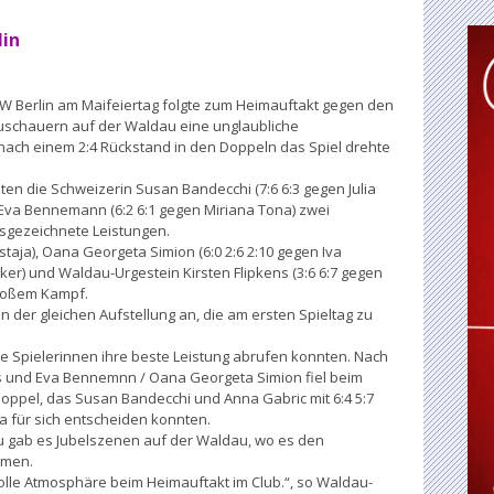
lin
RW Berlin am Maifeiertag folgte zum Heimauftakt gegen den
Zuschauern auf der Waldau eine unglaubliche
ach einem 2:4 Rückstand in den Doppeln das Spiel drehte
lten die Schweizerin Susan Bandecchi (7:6 6:3 gegen Julia
Eva Bennemann (6:2 6:1 gegen Miriana Tona) zwei
usgezeichnete Leistungen.
staja), Oana Georgeta Simion (6:0 2:6 2:10 gegen Iva
ker) und Waldau-Urgestein Kirsten Flipkens (3:6 6:7 gegen
großem Kampf.
der gleichen Aufstellung an, die am ersten Spieltag zu
lle Spielerinnen ihre beste Leistung abrufen konnten. Nach
ens und Eva Bennemnn / Oana Georgeta Simion fiel beim
Doppel, das Susan Bandecchi und Anna Gabric mit 6:4 5:7
 für sich entscheiden konnten.
u gab es Jubelszenen auf der Waldau, wo es den
hmen.
tolle Atmosphäre beim Heimauftakt im Club.“, so Waldau-