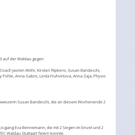
nd auf der Waldau gegen
 Coach Jasmin Wöhr, Kirsten Flipkens, Susan Bandecchi,
Pohle, Anna Gabric, Linda Fruhvirtova, Anna Zaja, Physio
chweizerin Susan Bandecchi, die an diesem Wochenende 2
zugang Eva Bennemann, die mit 2 Siegen im Einzel und 2
TEC Waldau Stuttgart feiern konnte.