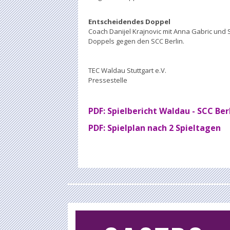
Entscheidendes Doppel
Coach Danijel Krajnovic mit Anna Gabric u
Doppels gegen den SCC Berlin.
TEC Waldau Stuttgart e.V.
Pressestelle
PDF: Spielbericht Waldau - SCC Ber
PDF: Spielplan nach 2 Spieltagen