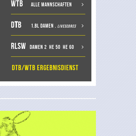
WTB
Alle Mannschaften
D
T
B
1.BL Damen
.
LiveScores
RLSW
Damen 2
He 50
He 60
DTB/WTB Ergebnisdienst