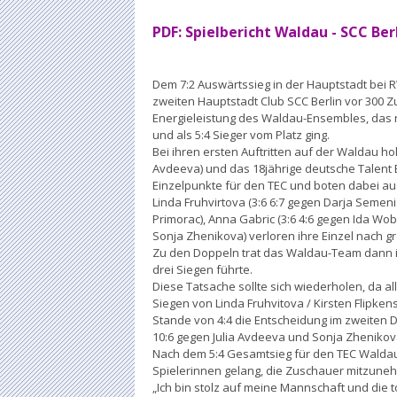
PDF: Spielbericht Waldau - SCC Ber
Dem 7:2 Auswärtssieg in der Hauptstadt bei 
zweiten Hauptstadt Club SCC Berlin vor 300 
Energieleistung des Waldau-Ensembles, das n
und als 5:4 Sieger vom Platz ging.
Bei ihren ersten Auftritten auf der Waldau ho
Avdeeva) und das 18jährige deutsche Talent 
Einzelpunkte für den TEC und boten dabei a
Linda Fruhvirtova (3:6 6:7 gegen Darja Semeni
Primorac), Anna Gabric (3:6 4:6 gegen Ida Wob
Sonja Zhenikova) verloren ihre Einzel nach 
Zu den Doppeln trat das Waldau-Team dann in 
drei Siegen führte.
Diese Tatsache sollte sich wiederholen, da a
Siegen von Linda Fruhvitova / Kirsten Flipk
Stande von 4:4 die Entscheidung im zweiten 
10:6 gegen Julia Avdeeva und Sonja Zhenikova
Nach dem 5:4 Gesamtsieg für den TEC Walda
Spielerinnen gelang, die Zuschauer mitzune
„Ich bin stolz auf meine Mannschaft und die 