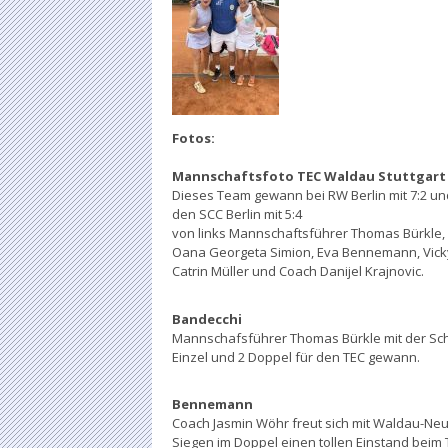
Fotos:
Mannschaftsfoto TEC Waldau Stuttgart
Dieses Team gewann bei RW Berlin mit 7:2 u
den SCC Berlin mit 5:4
von links Mannschaftsführer Thomas Bürkle,
Oana Georgeta Simion, Eva Bennemann, Vicky 
Catrin Müller und Coach Danijel Krajnovic.
Bandecchi
Mannschafsführer Thomas Bürkle mit der S
Einzel und 2 Doppel für den TEC gewann.
Bennemann
Coach Jasmin Wöhr freut sich mit Waldau-Neu
Siegen im Doppel einen tollen Einstand beim 