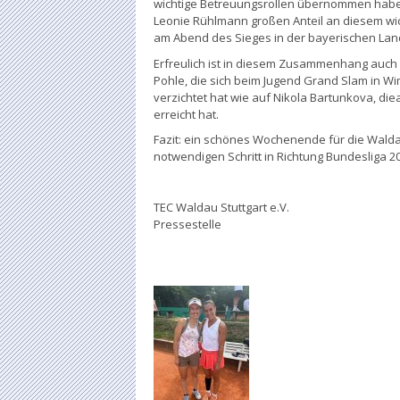
wichtige Betreuungsrollen übernommen habe
Leonie Rühlmann großen Anteil an diesem wi
am Abend des Sieges in der bayerischen Lan
Erfreulich ist in diesem Zusammenhang auch
Pohle, die sich beim Jugend Grand Slam in Wi
verzichtet hat wie auf Nikola Bartunkova, die
erreicht hat.
Fazit: ein schönes Wochenende für die Wal
notwendigen Schritt in Richtung Bundesliga 2
TEC Waldau Stuttgart e.V.
Pressestelle