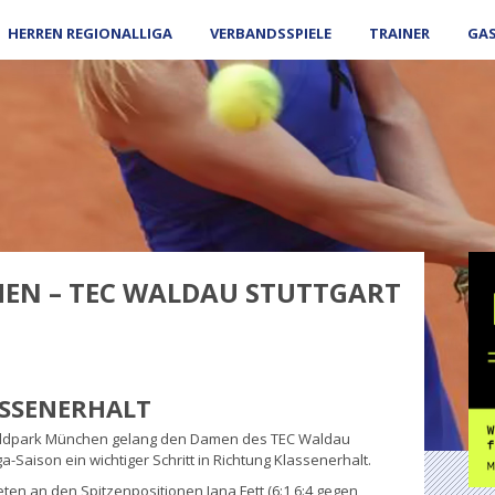
HERREN REGIONALLIGA
VERBANDSSPIELE
TRAINER
GA
EN – TEC WALDAU STUTTGART
ASSENERHALT
tpoldpark München gelang den Damen des TEC Waldau
a-Saison ein wichtiger Schritt in Richtung Klassenerhalt.
ten an den Spitzenpositionen Jana Fett (6:1 6:4 gegen