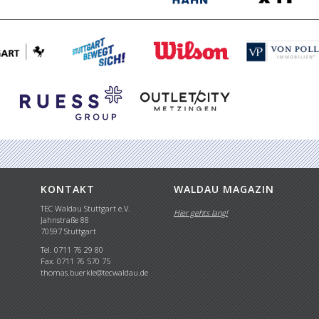
KONTAKT
WALDAU MAGAZIN
TEC Waldau Stuttgart e.V.
Hier gehts lang!
Jahnstraße 88
70597 Stuttgart
Tel. 0711 76 29 80
Fax. 0711 76 570 75
thomas.buerkle@tecwaldau.de