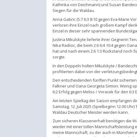
Kathinka von Deichmann) und Susan Bandecchi
Siegen für die Waldau.
Anna Gabric (5:7 6:3 8:10 gegen Eva-Marie Vora
verloren ihre Einzel nach großem Kampf denkb
Einzel in dieser sehr spannenden Bundesligap
Justina Mikulskyte lieferte ihrer Gegnerin T
Nika Radisic, die beim 2:6 6:4 10:4 gegen Oa
hat und nach einem 2:6 1:3 Rückstand noch fü
sorgte.
In den Doppeln holten Mikulskyte / Bandecch
profitierten dabei von der verletzungsbedin
Den entscheidenden fünften Punkt sicherten J
Falkner und Oana Georgeta Simion. Wenig spät
6:2 Erfolg gegen Meliss / Voracek für den 6:
Am letzten Spieltag der Saison empfangen 
Samstag, 12. Juli 2025 (Spielbeginn 12.00 Uhr
Waldau Deutscher Meister werden kann.
Zum sicheren Klassenerhalt benötigen die Wa
wieder mit einer tollen Mannschaftsleistung e
meine Mannschaft, zu der auch in München w