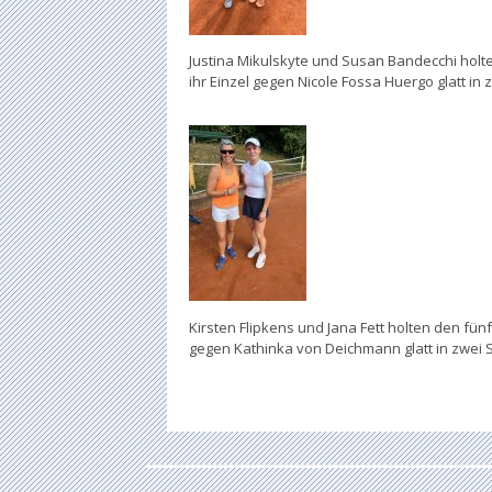
Justina Mikulskyte und Susan Bandecchi hol
ihr Einzel gegen Nicole Fossa Huergo glatt in 
Kirsten Flipkens und Jana Fett holten den fün
gegen Kathinka von Deichmann glatt in zwei 