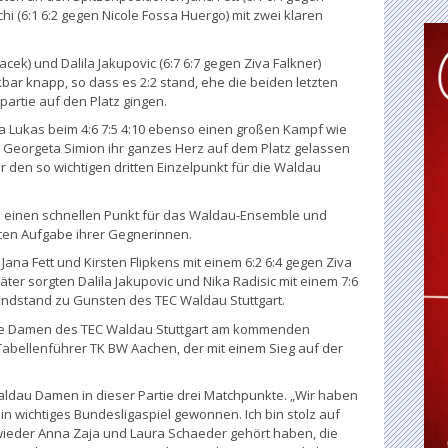
 (6:1 6:2 gegen Nicole Fossa Huergo) mit zwei klaren
cek) und Dalila Jakupovic (6:7 6:7 gegen Ziva Falkner)
ar knapp, so dass es 2:2 stand, ehe die beiden letzten
artie auf den Platz gingen.
ena Lukas beim 4:6 7:5 4:10 ebenso einen großen Kampf wie
na Georgeta Simion ihr ganzes Herz auf dem Platz gelassen
r den so wichtigen dritten Einzelpunkt für die Waldau
i einen schnellen Punkt für das Waldau-Ensemble und
gten Aufgabe ihrer Gegnerinnen.
ana Fett und Kirsten Flipkens mit einem 6:2 6:4 gegen Ziva
er sorgten Dalila Jakupovic und Nika Radisic mit einem 7:6
3 Endstand zu Gunsten des TEC Waldau Stuttgart.
die Damen des TEC Waldau Stuttgart am kommenden
) Tabellenführer TK BW Aachen, der mit einem Sieg auf der
ldau Damen in dieser Partie drei Matchpunkte. „Wir haben
in wichtiges Bundesligaspiel gewonnen. Ich bin stolz auf
ieder Anna Zaja und Laura Schaeder gehört haben, die