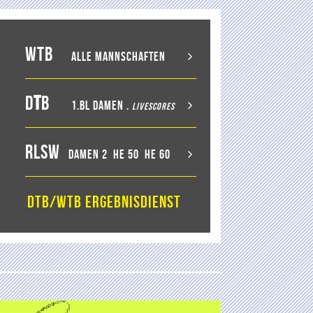
WTB
Alle Mannschaften
D
T
B
1.BL Damen
.
LiveScores
RLSW
Damen 2
He 50
He 60
DTB/WTB Ergebnisdienst