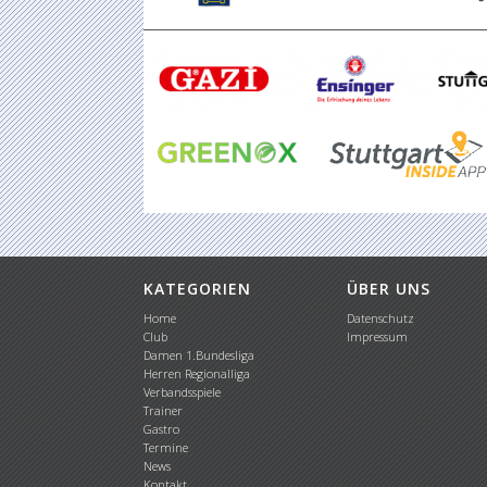
KATEGORIEN
ÜBER UNS
Home
Datenschutz
Club
Impressum
Damen 1.Bundesliga
Herren Regionalliga
Verbandsspiele
Trainer
Gastro
Termine
News
Kontakt